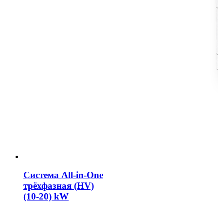
Система All-in-One
трёхфазная (HV)
(10-20) kW