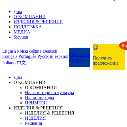
Дом
О КОМПАНИИ
ИЗДЕЛИЯ & РЕШЕНИЯ
ПОДДЕРЖКА
МЕДИА
Sieyuan
Но
English
Polski
čeština
Deutsch
Свяжитесь
Français
Português
Pycckий
español
Получить
с нами
Italiano
中文
предложение
Дом
О КОМПАНИИ
О КОМПАНИИ
Наша история и культура
Наши подходы
ПРИМЕРЫ
ИЗДЕЛИЯ & РЕШЕНИЯ
ИЗДЕЛИЯ & РЕШЕНИЯ
ИЗДЕЛИЯ
Решения