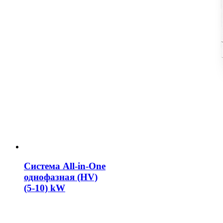
Система All-in-One
однофазная (HV)
(5-10) kW